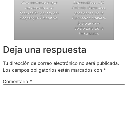
olivo centenario que
Subacuáticas y D.
representa a su
Antonio Mayoralas,
federación dentro del
presidente de la
Ecoparque Educativo.
Fundación Lumière
junto al olivo
centenario de la
federación.
Deja una respuesta
Tu dirección de correo electrónico no será publicada.
Los campos obligatorios están marcados con
*
Comentario
*