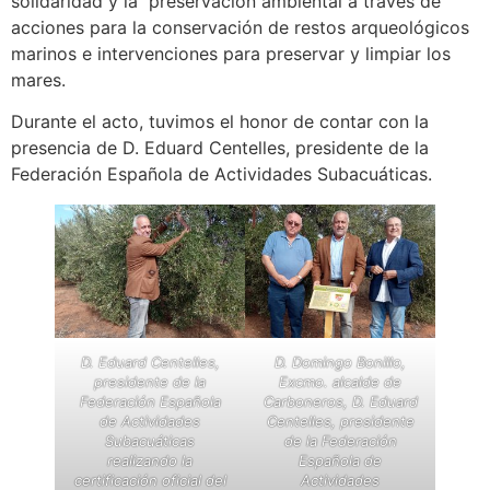
solidaridad y la preservación ambiental a través de
acciones para la conservación de restos arqueológicos
marinos e intervenciones para preservar y limpiar los
mares.
Durante el acto, tuvimos el honor de contar con la
presencia de D. Eduard Centelles, presidente de la
Federación Española de Actividades Subacuáticas.
D. Eduard Centelles,
D. Domingo Bonillo,
presidente de la
Excmo. alcalde de
Federación Española
Carboneros, D. Eduard
de Actividades
Centelles, presidente
Subacuáticas
de la Federación
realizando la
Española de
certificación oficial del
Actividades